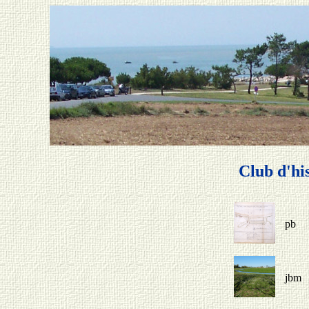
Club d'hi
pb
jbm