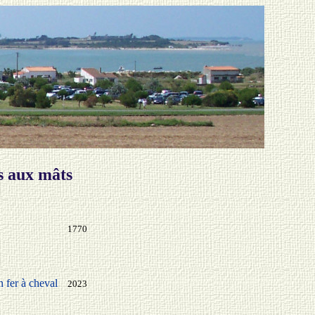
s aux mâts
1770
n fer à cheval
2023