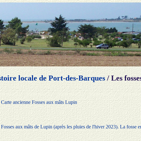
stoire locale de Port-des-Barques
/ Les fosse
Carte ancienne Fosses aux mâts Lupin
Fosses aux mâts de Lupin (après les pluies de l'hiver 2023). La fosse e