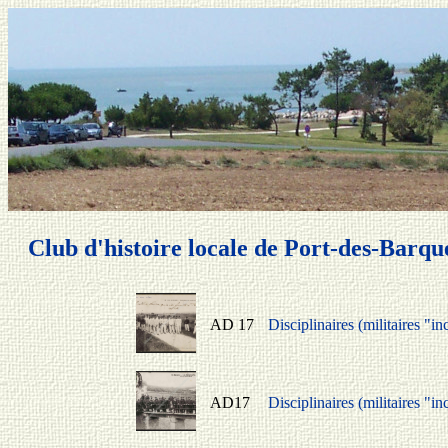
Club d'histoire locale de Port-des-Barqu
AD 17
Disciplinaires (militaires "i
AD17
Disciplinaires (militaires "in